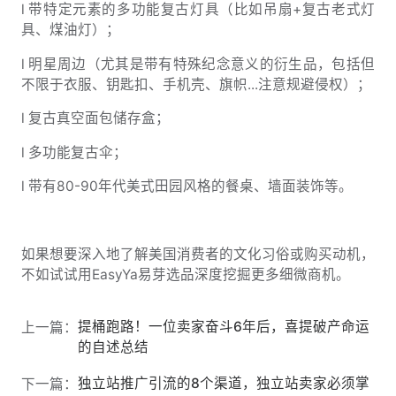
l 带特定元素的多功能复古灯具（比如吊扇+复古老式灯
具、煤油灯）；
l 明星周边（尤其是带有特殊纪念意义的衍生品，包括但
不限于衣服、钥匙扣、手机壳、旗帜...注意规避侵权）；
l 复古真空面包储存盒；
l 多功能复古伞；
l 带有80-90年代美式田园风格的餐桌、墙面装饰等。
如果想要深入地了解美国消费者的文化习俗或购买动机，
不如试试用EasyYa易芽选品深度挖掘更多细微商机。
提桶跑路！一位卖家奋斗6年后，喜提破产命运
上一篇：
的自述总结
独立站推广引流的8个渠道，独立站卖家必须掌
下一篇：