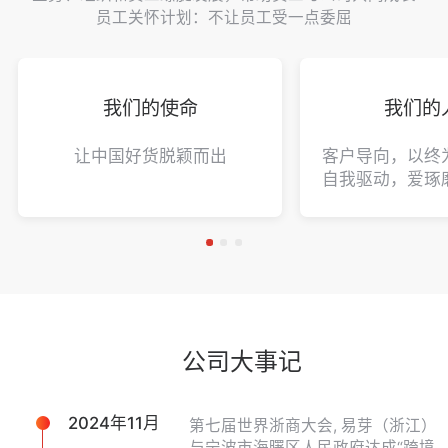
员工关怀计划：不让员工受一点委屈
我们的使命
我们的
让中国好货脱颖而出
客户导向，以终
自我驱动，爱琢
公司大事记
2024年11月
第七届世界浙商大会, 易芽（浙江）
与宁波市海曙区人民政府达成“跨境