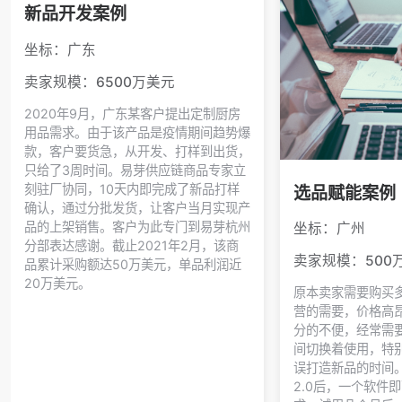
新品开发案例
坐标：广东
卖家规模：6500万美元
2020年9月，广东某客户提出定制厨房
用品需求。由于该产品是疫情期间趋势爆
款，客户要货急，从开发、打样到出货，
只给了3周时间。易芽供应链商品专家立
刻驻厂协同，10天内即完成了新品打样
选品赋能案例
确认，通过分批发货，让客户当月实现产
品的上架销售。客户为此专门到易芽杭州
坐标：广州
分部表达感谢。截止2021年2月，该商
卖家规模：500
品累计采购额达50万美元，单品利润近
20万美元。
原本卖家需要购买
营的需要，价格高
分的不便，经常需
间切换着使用，特
误打造新品的时间
2.0后，一个软件