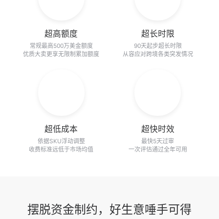
超高额度
超长时限
常规最高500万美金额度
90天起步超长时限
优质大卖更享无限制累加额度
从容应对跨境各类突发情况
超低成本
超快时效
依据SKU浮动调整
最快5天过审
收费标准远低于市场均值
一次评估通过全年可用
摆脱资金制约，好生意唾手可得