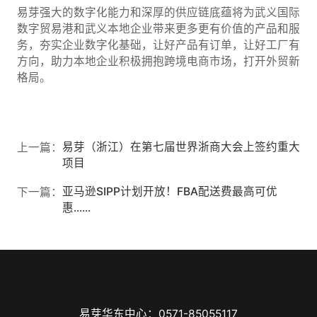
易芽强大的数字化能力和深厚的供应链底蕴将为
武义国际
数字贸易港
和武义本地企业带来更多更有价值的产品和服
务，夯实企业数字化基础，让好产品有订单，让好工厂有
方向，助力本地企业积极拥抱跨境电商市场，打开外贸新
格局。
易芽（浙江）在第七届世界浙商大会上签约重大
上一篇：
项目
亚马逊SIPP计划开放！FBA配送费最高可优
下一篇：
惠......
易芽华东中心：0571-85055117