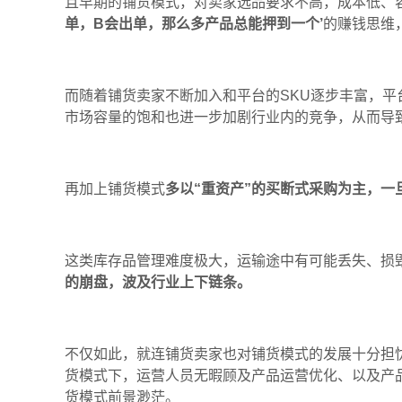
且
早期的铺货模式，对卖家选品要求不高，成本低、
单，
B
会出单，
那么多产品
总能押到一个
’
的赚钱思维
而随着
铺货卖家
不断加入和平台的
SKU
逐步
丰富
，平
市场容量的饱和也进一步加剧行业内的竞争
，
从而导
再加上
铺货模式
多以
“
重资产
”
的买断式采购为主，
一
这类库存品管理难度极大，运输途中有可能丢失、损
的崩盘，波及行业上下链条。
不仅如此
，
就连铺货卖家也对铺货模式的发展十分担
货模式下
，
运营人员无暇顾及产品运营优化
、
以及产
货模式前景渺茫
。