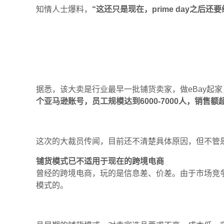
知情人士爆料，
“
这还只是现在，
prime day
之后还要
据悉，该大卖是行业最早一批铺货卖家，做
eBay
起家
个亚马逊
账号，员工
规模达到
6000-7000
人，销售额
这次的大裁员传闻，目前还不清楚
具体
原因
，
但不管
铺货模式已不适用于现在的跨境电商
曾经的跨境电商
，
玩的是信息差、价差。由于市场竞
模式的
。