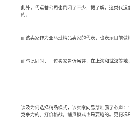
此外，代运营公司
也
倒闭了不少，据了解，这类代运
的。
而该
卖家
作为亚马逊精品卖家的代表，也表示目前做
而与此同时
，
一位卖家告诉易芽
：
在上海和武汉等地
谈及为何选择精品模式
，
该卖家向易芽吐露了心声
：
“
竞争力
的
。打价格战，铺货模式也是要输的。更何况