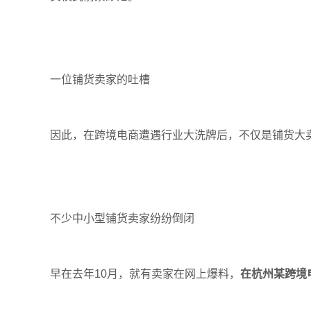
一位铺货卖家的吐槽
因此
，
在
跨境电商遭遇行业大洗牌
后
，不仅是
铺货大
不少中小型铺货卖家纷纷倒闭
早在去年
10
月
，
就有卖家在网上
爆料，
在杭州某跨境