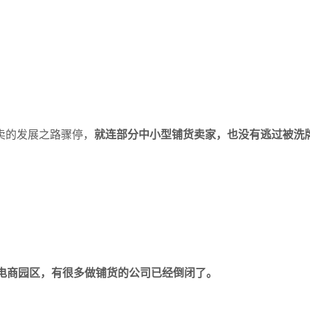
卖的发展之路骤停
，
就连
部分中小型铺货卖家
，
也没有逃过被洗
电商园区，有很多做铺货的公司
已经
倒闭了。