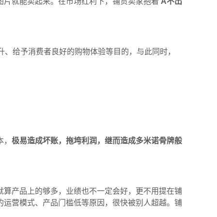
图
片就能卖起来。
在
市场
红利
下，
铺货
卖家抱着
‘A
不出
升
、
给予消费者良好的购物体验等目的
，
与此同时，
本，
极易造成坏账，拖垮利润
，继而造成多米诺骨牌般
就算产品上的够多，业绩也不一定会好
，
更不用提在铺
的运营模式
、
产品门槛低等原因
，
很快被别人超越
。
铺