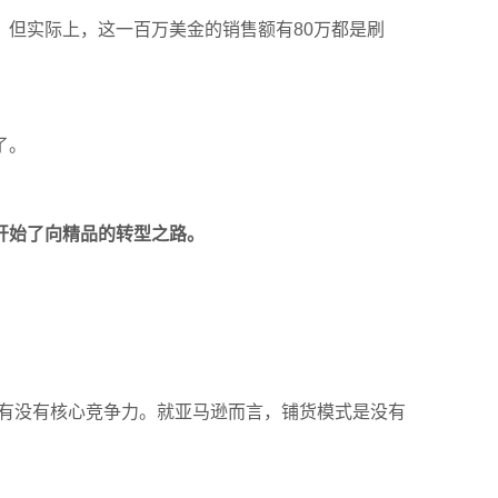
，但实际上，这一百万美金的销售额有
80
万都是刷
了。
开始了向精品的转型之路。
有没有核心竞争力。
就
亚马逊
而言
，铺货模式
是
没有