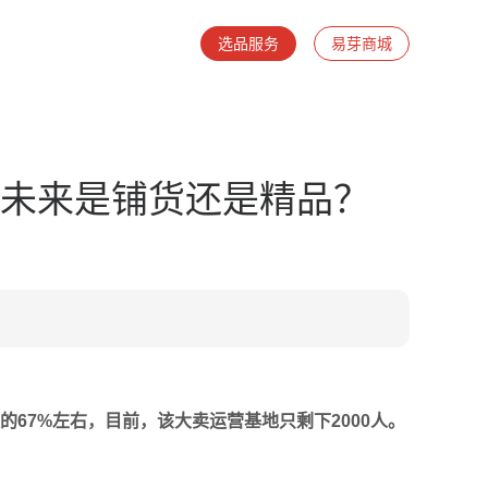
选品服务
易芽商城
！未来是铺货还是精品？
的
67%
左右，目前
，
该大卖运营基地
只剩下
2000
人。