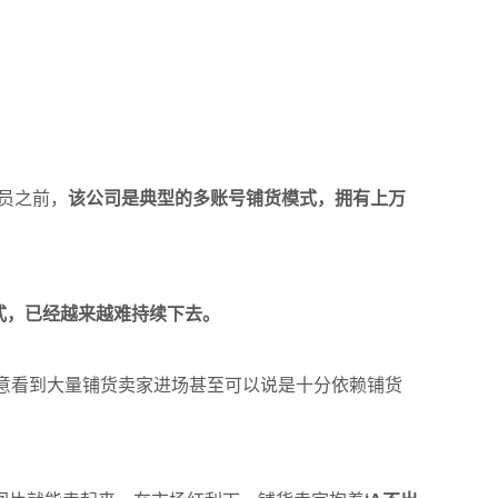
员之前，
该公司
是典型的多账号铺货模式
，
拥有
上
万
式，
已经
越来越难持续
下去
。
意看到大量
铺货卖家
进场甚至可以说是十分依赖铺货