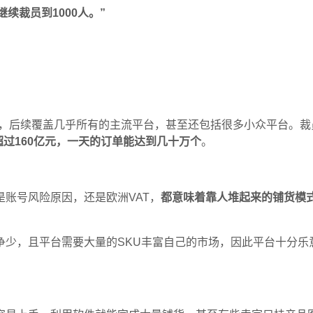
继续裁员到
1000
人。
”
，后续覆盖几乎所有的主流平台，甚至还包括很多小众平台。裁
超过
160
亿元，一天的订单能达到几十万
个
。
是账号风险原因，还是欧洲
VAT
，
都意味着靠人堆起来的铺货模
争
少
，且
平台需要大量的
SKU
丰富自己的市场
，
因此平台十分乐