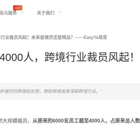
品与服务
关于我们
境行业裁员风起！未来是铺货还是精品？——EasyYa易芽
4000人，跨境行业裁员风起
析铺货的弊端和劣势，帮助跨境卖家深耕跨境行业。”
然大规模
裁员，
从原来的
6000
名员工裁
至
4000
人，占
原来
总人数