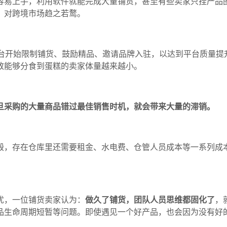
容易上手，利用软件就能完成大量铺货，甚至有些卖家只挂
产品
，
对跨境市场
趋之若鹜
。
台
开始限制铺货
、
鼓励精品
、
邀请品牌入驻
，
以达到平台质量提
致能够分食到蛋糕的卖家体量越来越小
。
旦采购的大量商品错过最佳销售时机
，
就会带来大量的
滞销。
毁，存在仓库里还需要租金、水电费、仓管人员成本等一系列成
忧
，
一位铺货卖家认为
：
做久了铺货
，
团队人员思维都固化了
，
品生命周期短暂等问题
。
即使遇见一个好产品
，
也会因为没有好