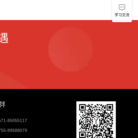
学习交流
遇
-85055117
-89588079