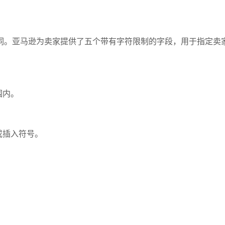
。亚马逊为卖家提供了五个带有字符限制的字段，用于指定卖家希
围内。
或插入符号。
。