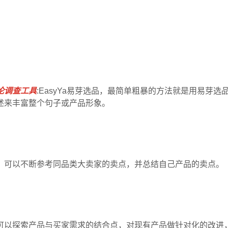
论调查工具
:EasyYa易芽选品，最简单粗暴的方法就是用易芽选
述来丰富整个句子或产品形象。
，可以不断参考同品类大卖家的卖点，并总结自己产品的卖点。
可以探索产品与买家需求的结合点，对现有产品做针对化的改进