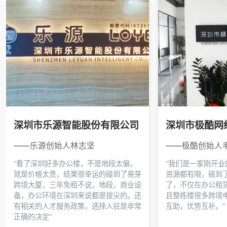
深圳市乐源智能股份有限公司
深圳市极酷网
——乐源创始人林志坚
——极酷创始人
“看了深圳好多办公楼，不是地段太偏，
“我们是一家刚开
就是价格太贵，结果很幸运的碰到了易芽
资源都有限，碰到
跨境大厦，三年免租不说，地段，商业设
了，不仅在办公租
备，办公环境在深圳来说都是拔尖的。还
且整栋楼很多跨境
有相关的人才服务政策，选择入驻是非常
互助，优势互补。”
正确的决定”